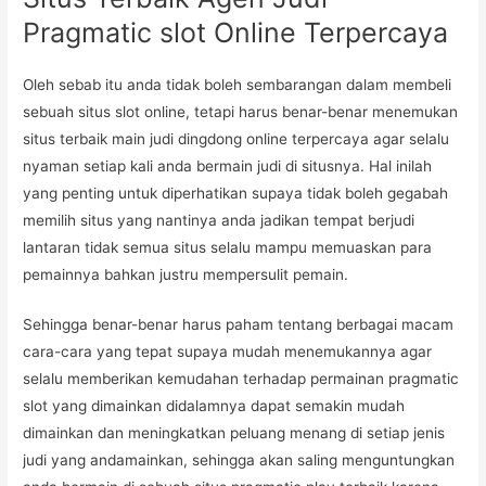
Pragmatic slot Online Terpercaya
Oleh sebab itu anda tidak boleh sembarangan dalam membeli
sebuah situs slot online, tetapi harus benar-benar menemukan
situs terbaik main judi dingdong online terpercaya agar selalu
nyaman setiap kali anda bermain judi di situsnya. Hal inilah
yang penting untuk diperhatikan supaya tidak boleh gegabah
memilih situs yang nantinya anda jadikan tempat berjudi
lantaran tidak semua situs selalu mampu memuaskan para
pemainnya bahkan justru mempersulit pemain.
Sehingga benar-benar harus paham tentang berbagai macam
cara-cara yang tepat supaya mudah menemukannya agar
selalu memberikan kemudahan terhadap permainan pragmatic
slot yang dimainkan didalamnya dapat semakin mudah
dimainkan dan meningkatkan peluang menang di setiap jenis
judi yang andamainkan, sehingga akan saling menguntungkan